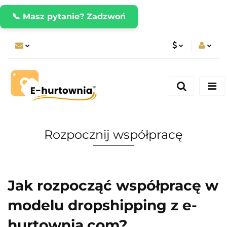
📞 Masz pytanie? Zadzwoń
PLN
Zaloguj się
Zarejestruj się
CZK
Dodaj zgłoszenie
EUR
Rozpocznij współpracę
Jak rozpocząć współpracę w
modelu dropshipping z e-
hurtownia.com?