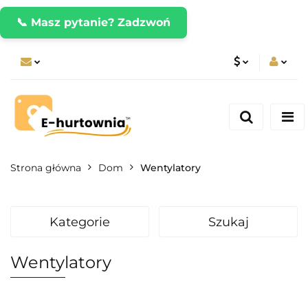
📞 Masz pytanie? Zadzwoń
PLN
Zaloguj się
Zarejestruj się
CZK
Dodaj zgłoszenie
EUR
Strona główna
Dom
Wentylatory
Kategorie
Szukaj
Wentylatory