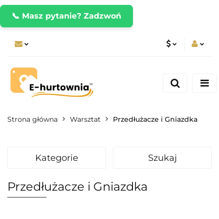
📞 Masz pytanie? Zadzwoń
PLN
Zaloguj się
Zarejestruj się
CZK
Dodaj zgłoszenie
EUR
Strona główna
Warsztat
Przedłużacze i Gniazdka
Kategorie
Szukaj
Przedłużacze i Gniazdka