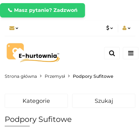
📞 Masz pytanie? Zadzwoń
PLN
Zaloguj się
Zarejestruj się
CZK
Dodaj zgłoszenie
EUR
Strona główna
Przemysł
Podpory Sufitowe
Kategorie
Szukaj
Podpory Sufitowe