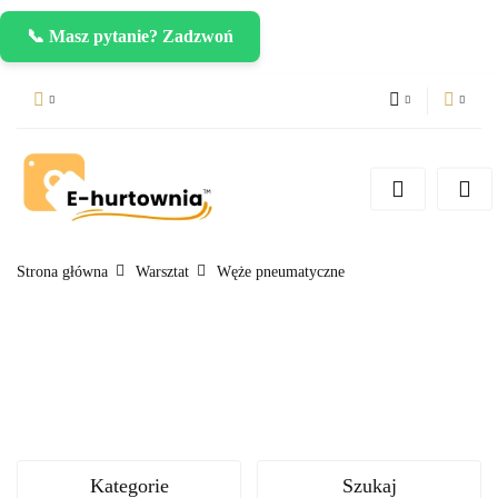
📞 Masz pytanie? Zadzwoń
PLN
Zaloguj się
Zarejestruj się
CZK
Dodaj zgłoszenie
EUR
Strona główna
Warsztat
Węże pneumatyczne
Kategorie
Szukaj