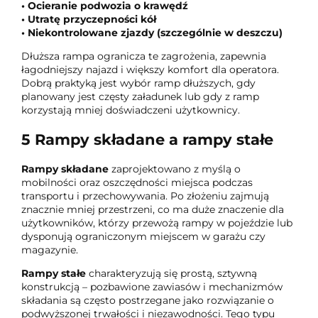
• Ocieranie podwozia o krawędź
• Utratę przyczepności kół
• Niekontrolowane zjazdy (szczególnie w deszczu)
Dłuższa rampa ogranicza te zagrożenia, zapewnia
łagodniejszy najazd i większy komfort dla operatora.
Dobrą praktyką jest wybór ramp dłuższych, gdy
planowany jest częsty załadunek lub gdy z ramp
korzystają mniej doświadczeni użytkownicy.
5
Rampy składane a rampy stałe
Rampy składane
zaprojektowano z myślą o
mobilności oraz oszczędności miejsca podczas
transportu i przechowywania. Po złożeniu zajmują
znacznie mniej przestrzeni, co ma duże znaczenie dla
użytkowników, którzy przewożą rampy w pojeździe lub
dysponują ograniczonym miejscem w garażu czy
magazynie.
Rampy stałe
charakteryzują się prostą, sztywną
konstrukcją – pozbawione zawiasów i mechanizmów
składania są często postrzegane jako rozwiązanie o
podwyższonej trwałości i niezawodności. Tego typu