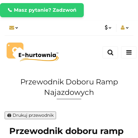
📞 Masz pytanie? Zadzwoń
PLN
Zaloguj się
Zarejestruj się
CZK
Dodaj zgłoszenie
EUR
Przewodnik Doboru Ramp
Najazdowych
🖨️ Drukuj przewodnik
Przewodnik doboru ramp