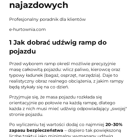
najazdowych
Profesjonalny poradnik dla klientów
e-hurtownia.com
1
Jak dobrać udźwig ramp do
pojazdu
Przed wyborem ramp określ możliwie precyzyjnie
masę całkowitą pojazdu: wlicz paliwo, kierowcę oraz
typowy ładunek (bagaż, osprzęt, narzędzia). Daje to
realistyczny obraz realnego obciążenia, z jakim rampy
będą stykały się na co dzień.
Przyjmuje się, że masa pojazdu rozkłada się
orientacyjnie po połowie na każdą rampę, dlatego
każda z nich musi mieć udźwig odpowiadający „swojej"
stronie pojazdu.
Po wyliczeniu tej wartości dodaj co najmniej
20–30%
zapasu bezpieczeństwa
– dopiero tak powiększoną
liczbę traktuj jako minimalny wymagany udźwig