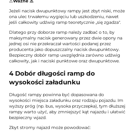
⚠️
Ważne ⚠️
Jeżeli nacisk dwupunktowy rampy jest zbyt niski, może
ona ulec trwałemu wygięciu lub uszkodzeniu, nawet
jeśli całkowity udźwig ramp teoretycznie „się zgadza".
Dlatego przy doborze ramp należy zadbać o to, by
maksymalny nacisk generowany przez dwie opony na
jednej osi nie przekraczał wartości podanej przez
producenta jako dopuszczalny nacisk dwupunktowy.
Bezpieczny dobór ramp uwzględnia zarówno udźwig
całkowity, jak i naciski punktowe oraz dwupunktowe.
4
Dobór długości ramp do
wysokości załadunku
Długość rampy powinna być dopasowana do
wysokości miejsca załadunku oraz rodzaju pojazdu. Im
wyższy próg (np. bus, wysoka przyczepka), tym dłuższej
rampy warto użyć, aby zmniejszyć kąt najazdu i ułatwić
bezpieczny wjazd.
Zbyt stromy najazd może powodować: