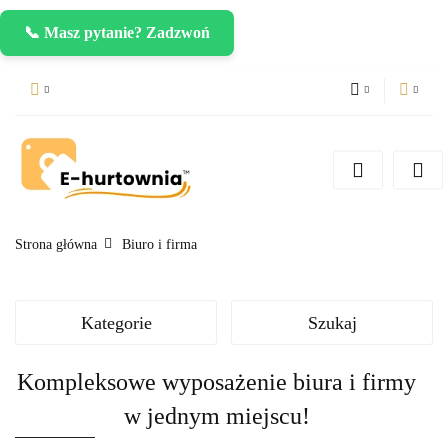
📞 Masz pytanie? Zadzwoń
PLN
Zaloguj się
Zarejestruj się
CZK
Dodaj zgłoszenie
EUR
Strona główna
Biuro i firma
Kategorie
Szukaj
Kompleksowe wyposażenie biura i firmy
w jednym miejscu!