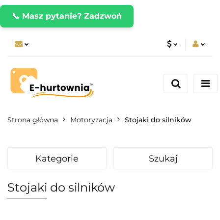
📞 Masz pytanie? Zadzwoń
PLN
Zaloguj się
Zarejestruj się
CZK
Dodaj zgłoszenie
EUR
Strona główna
Motoryzacja
Stojaki do silników
Kategorie
Szukaj
Stojaki do silników