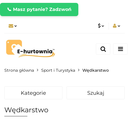
📞 Masz pytanie? Zadzwoń
PLN
Zaloguj się
Zarejestruj się
CZK
Dodaj zgłoszenie
EUR
Strona główna
Sport i Turystyka
Wędkarstwo
Kategorie
Szukaj
Wędkarstwo