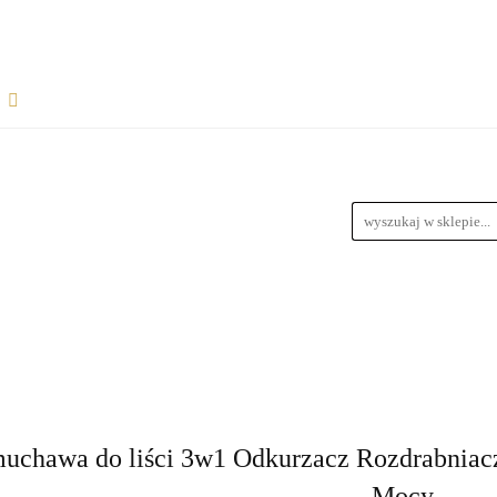
Rozpocznij współpracę
Wsparcie dla sprzedawców
informacje
Wymiary Paczek
Instrukcje do produktów
Bl
wiązania dla dropshipperów i hurtowników
ŁPRACĘ
WSPARCIE DLA SPRZEDAWCÓW
FAQ - NAJ
zedawców z magazynem
Przewodnik Doboru Ramp Najazdowych
RODUKTÓW
BLOG
REGULAMIN
DROPSHIPPING
URTOWNIKÓW
ROZWIĄZANIA DLA SPRZEDAWCÓW Z M
uchawa do liści 3w1 Odkurzacz Rozdrabni
YCH
Mocy