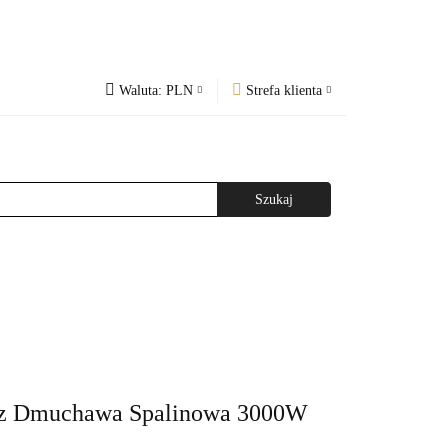
Waluta:
PLN
Strefa klienta
PLN
Zaloguj się
og
Regulamin
CZK
Zarejestruj się
EUR
Dodaj zgłoszenie
WAŻNIEJSZE INFORMACJE
AGAZYNEM
acz Dmuchawa Spalinowa 3000W