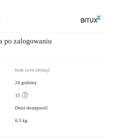
4
a po zalogowaniu
brak ocen
(dodaj)
24 godziny
15
Duża dostępność
6.5 kg