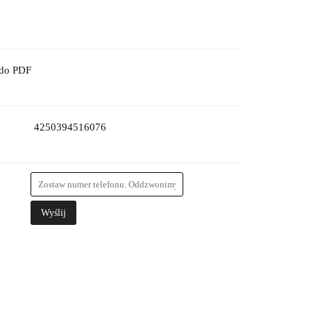
 do PDF
4250394516076
Wyślij