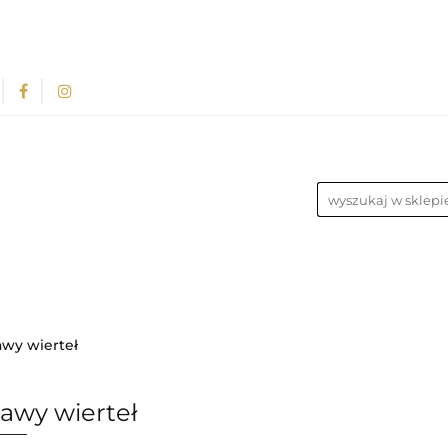
Rozpocznij współpracę
Wsparcie dla sprzedaw
sze informacje
Wymiary Paczek
Instrukcje do 
in
Dropshipping
Rozwiązania dla dropshipperó
PÓŁPRACĘ
WSPARCIE DLA SPRZEDAWCÓW
FAQ -
 sprzedawców z magazynem
Przewodnik Doboru R
RODUKTÓW
BLOG
REGULAMIN
DROPSHIPPING
awy wierteł
 HURTOWNIKÓW
ROZWIĄZANIA DLA SPRZEDAWCÓW 
awy wierteł
WYCH