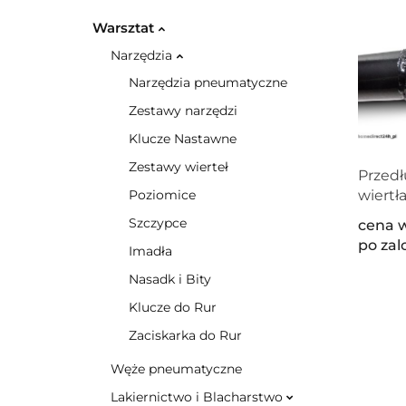
Warsztat
Narzędzia
Narzędzia pneumatyczne
Zestawy narzędzi
Klucze Nastawne
Zestawy wierteł
Przedł
wiertł
Poziomice
800m
Szczypce
cena 
po za
Imadła
Nasadk i Bity
Klucze do Rur
Zaciskarka do Rur
Węże pneumatyczne
Lakiernictwo i Blacharstwo