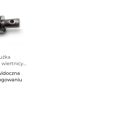
użka
a wiertnicy
m
widoczna
logowaniu