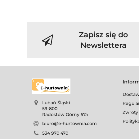
Zapisz się do
Newslettera
Infor
Dosta
Lubań Śląski
Regula
59-800
Zwroty 
Radostów Górny 57a
Polityk
biuro@e-hurtownia.com
534 970 470