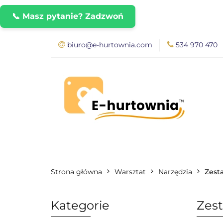
📞 Masz pytanie? Zadzwoń
biuro@e-hurtownia.com
534 970 470
Nasze Produkty
FAQ - Najważniej
Blog
Regulam
NASZE PRODUKTY
ROZPOCZNIJ WS
Rozwiązania dla
WYMIARY PACZEK
INSTRUKCJE DO P
Strona główna
Warsztat
Narzędzia
Zest
ROZWIĄZANIA DLA DROPSHIPPERÓW I
Kategorie
Zest
PRZEWODNIK DOBORU RAMP NAJAZDO