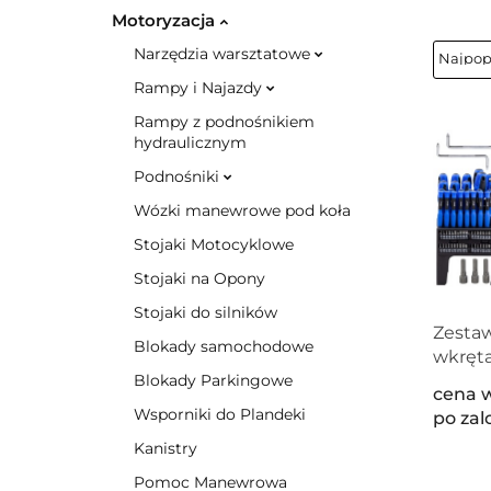
Motoryzacja
Narzędzia warsztatowe
Rampy i Najazdy
Rampy z podnośnikiem
hydraulicznym
Podnośniki
Wózki manewrowe pod koła
Stojaki Motocyklowe
Stojaki na Opony
Stojaki do silników
Zesta
Blokady samochodowe
wkręta
bitów 1
Blokady Parkingowe
cena 
PH PZ 
Wsporniki do Plandeki
po za
grzec
Kanistry
magne
Pomoc Manewrowa