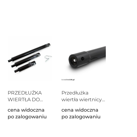
PRZEDŁUŻKA
Przedłużka
WIERTŁA DO
wiertła wiertnicy
WIERTNICY
600mm
cena widoczna
cena widoczna
ŚWIDRA
po zalogowaniu
po zalogowaniu
20/30/50cm