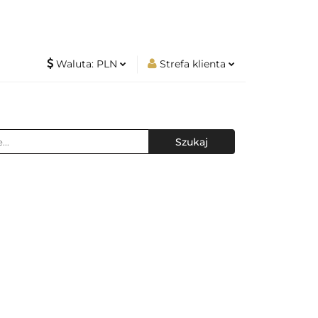
Waluta:
PLN
Strefa klienta
ców
PLN
Zaloguj się
produktów
CZK
Zarejestruj się
EUR
Dodaj zgłoszenie
w i hurtowników
 NAJWAŻNIEJSZE INFORMACJE
amp Najazdowych
Z MAGAZYNEM