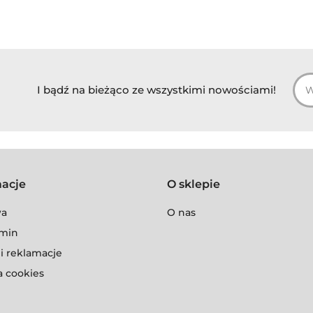
I bądź na bieżąco ze wszystkimi nowościami!
macje
O sklepie
wa
O nas
min
i reklamacje
a cookies