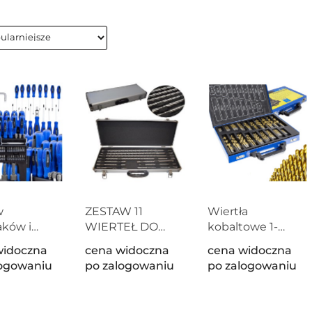
w
ZESTAW 11
Wiertła
ków i
WIERTEŁ DO
kobaltowe 1-
00 el. Torx
BETONU SDS W
10mm 230el
widoczna
cena widoczna
cena widoczna
SL Hex z
WALIZCE BITUXX
tytanowa
logowaniu
po zalogowaniu
po zalogowaniu
hotką
powłoka skrzynka
tyczne
metalowa