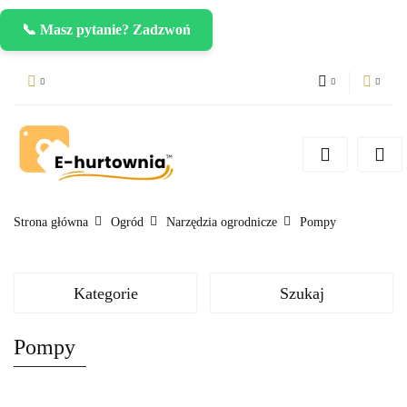
📞 Masz pytanie? Zadzwoń
PLN
Zaloguj się
Zarejestruj się
CZK
Dodaj zgłoszenie
EUR
Strona główna
Ogród
Narzędzia ogrodnicze
Pompy
Kategorie
Szukaj
Pompy