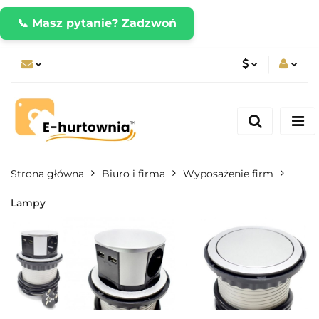
📞 Masz pytanie? Zadzwoń
PLN
Zaloguj się
Zarejestruj się
CZK
Dodaj zgłoszenie
EUR
Strona główna
Biuro i firma
Wyposażenie firm
Lampy