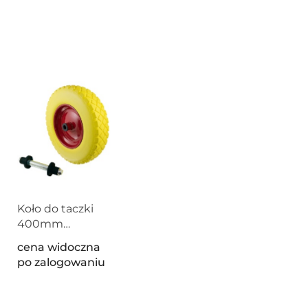
Koło do taczki
400mm
poliuretanowe
cena widoczna
nieprzebijalne oś
po zalogowaniu
20mm żółta felga
250kg