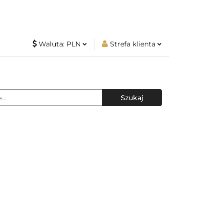
Waluta:
PLN
Strefa klienta
ców
PLN
Zaloguj się
produktów
CZK
Zarejestruj się
EUR
Dodaj zgłoszenie
w i hurtowników
 NAJWAŻNIEJSZE INFORMACJE
amp Najazdowych
Z MAGAZYNEM