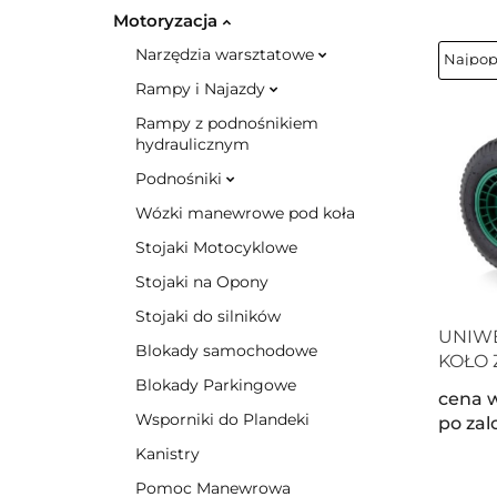
Motoryzacja
Narzędzia warsztatowe
Rampy i Najazdy
Rampy z podnośnikiem
hydraulicznym
Podnośniki
Wózki manewrowe pod koła
Stojaki Motocyklowe
Stojaki na Opony
Stojaki do silników
UNIW
Blokady samochodowe
KOŁO
DO TA
Blokady Parkingowe
cena 
POMP
Wsporniki do Plandeki
po za
Kanistry
Pomoc Manewrowa