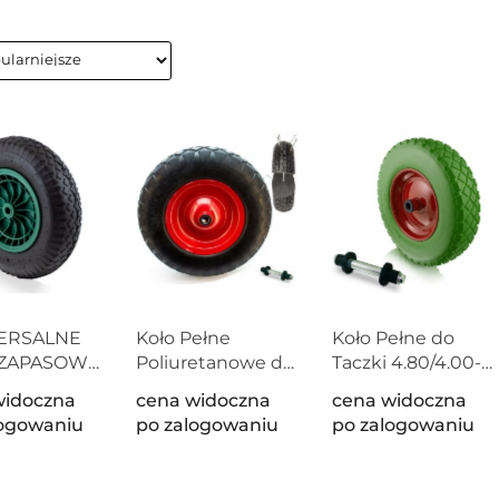
ERSALNE
Koło Pełne
Koło Pełne do
 ZAPASOWE
Poliuretanowe do
Taczki 4.80/4.00-8
CZKI
Taczki 4.80/4.00-8
Z Osią Odporne
widoczna
cena widoczna
cena widoczna
OWANE
z Osią 20 mm
na Przebicia 250
logowaniu
po zalogowaniu
po zalogowaniu
Bezdętkowe
kg