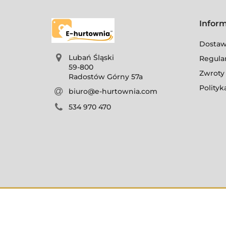
Infor
Dosta
Lubań Śląski
Regula
59-800
Zwroty 
Radostów Górny 57a
Polityk
biuro@e-hurtownia.com
534 970 470