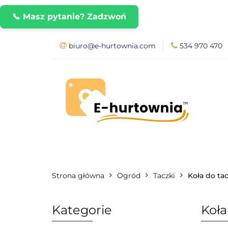
📞 Masz pytanie? Zadzwoń
biuro@e-hurtownia.com
534 970 470
Nasze Produkty
FAQ - Najważniej
Blog
Regulam
NASZE PRODUKTY
ROZPOCZNIJ WS
Rozwiązania dla
WYMIARY PACZEK
INSTRUKCJE DO P
Strona główna
Ogród
Taczki
Koła do ta
ROZWIĄZANIA DLA DROPSHIPPERÓW I
Kategorie
Koła
PRZEWODNIK DOBORU RAMP NAJAZDO