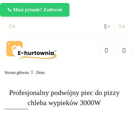
📞 Masz pytanie? Zadzwoń
PLN
Zaloguj się
Zarejestruj się
CZK
Dodaj zgłoszenie
EUR
Strona główna
Dom
Profesjonalny podwójny piec do pizzy
chleba wypieków 3000W