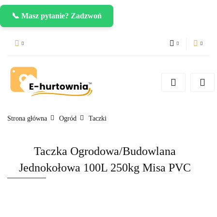
📞 Masz pytanie? Zadzwoń
PLN
Zaloguj się
Zarejestruj się
CZK
Dodaj zgłoszenie
EUR
Strona główna
Ogród
Taczki
Taczka Ogrodowa/Budowlana
Jednokołowa 100L 250kg Misa PVC