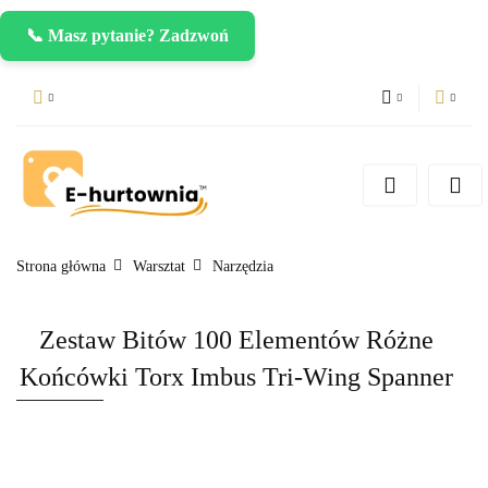
📞 Masz pytanie? Zadzwoń
PLN
Zaloguj się
Zarejestruj się
CZK
Dodaj zgłoszenie
EUR
Strona główna
Warsztat
Narzędzia
Zestaw Bitów 100 Elementów Różne
Końcówki Torx Imbus Tri-Wing Spanner