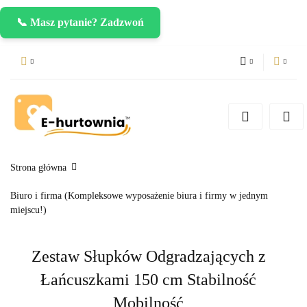
📞 Masz pytanie? Zadzwoń
PLN
Zaloguj się
Zarejestruj się
CZK
Dodaj zgłoszenie
EUR
Strona główna
Biuro i firma (Kompleksowe wyposażenie biura i firmy w jednym
miejscu!)
Zestaw Słupków Odgradzających z
Łańcuszkami 150 cm Stabilność
Mobilność