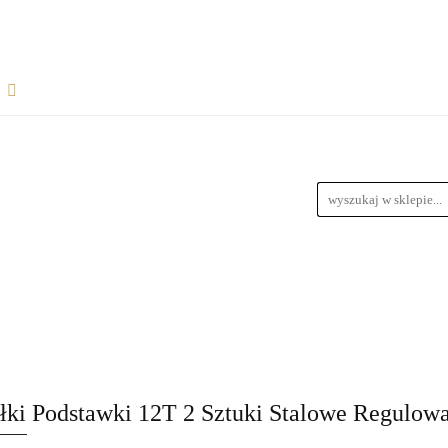
Rozpocznij współpracę
Wsparcie dla sprzedawców
informacje
Wymiary Paczek
Instrukcje do produktów
Bl
wiązania dla dropshipperów i hurtowników
ŁPRACĘ
WSPARCIE DLA SPRZEDAWCÓW
FAQ - NAJ
zedawców z magazynem
Przewodnik Doboru Ramp Najazdowych
RODUKTÓW
BLOG
REGULAMIN
DROPSHIPPING
URTOWNIKÓW
ROZWIĄZANIA DLA SPRZEDAWCÓW Z M
łki Podstawki 12T 2 Sztuki Stalowe Regulo
YCH