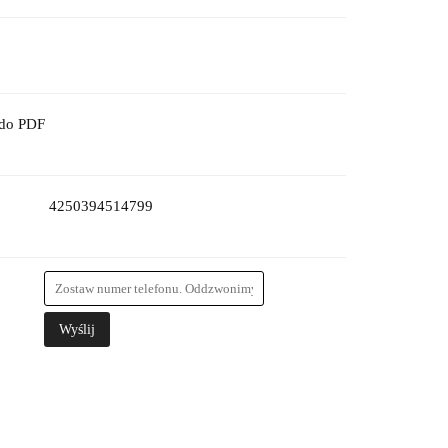
 do PDF
4250394514799
Wyślij