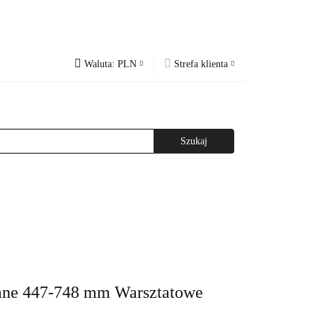
Waluta:
PLN
Strefa klienta
PLN
Zaloguj się
og
Regulamin
CZK
Zarejestruj się
EUR
Dodaj zgłoszenie
WAŻNIEJSZE INFORMACJE
AGAZYNEM
wane 447-748 mm Warsztatowe