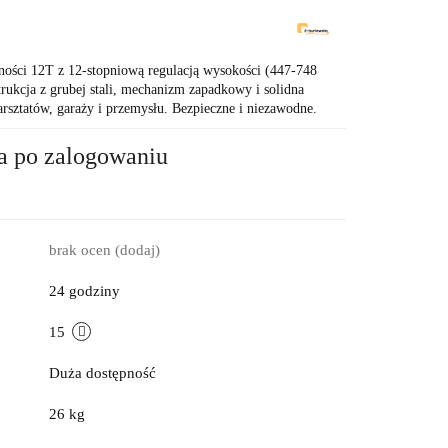
2
ności 12T z 12-stopniową regulacją wysokości (447-748
ukcja z grubej stali, mechanizm zapadkowy i solidna
rsztatów, garaży i przemysłu. Bezpieczne i niezawodne.
a po zalogowaniu
brak ocen
(dodaj)
24 godziny
15
Duża dostępność
26 kg