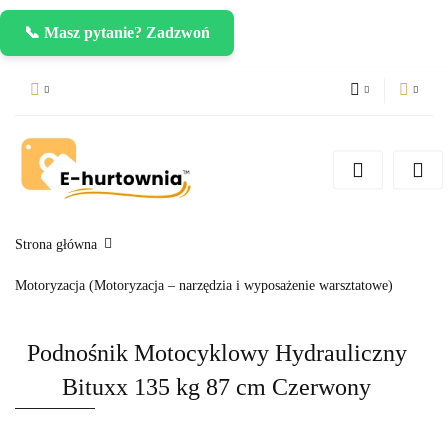
📞 Masz pytanie? Zadzwoń
PLN
Zaloguj się
Zarejestruj się
CZK
Dodaj zgłoszenie
EUR
Strona główna
Motoryzacja (Motoryzacja – narzędzia i wyposażenie warsztatowe)
Podnośnik Motocyklowy Hydrauliczny
Bituxx 135 kg 87 cm Czerwony