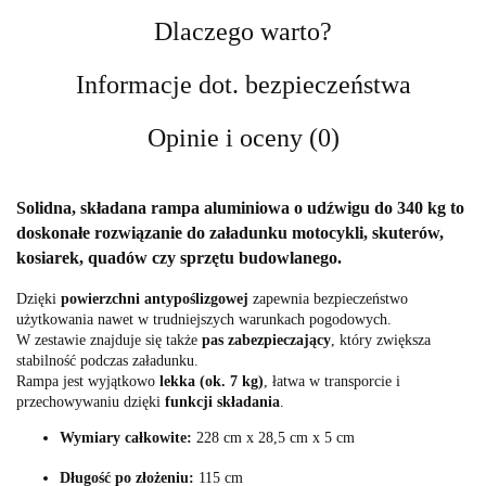
Dlaczego warto?
Informacje dot. bezpieczeństwa
Opinie i oceny (0)
Solidna,
składana rampa aluminiowa
o udźwigu
do 340 kg
to
doskonałe rozwiązanie do załadunku motocykli, skuterów,
kosiarek, quadów czy sprzętu budowlanego.
Dzięki
powierzchni antypoślizgowej
zapewnia bezpieczeństwo
użytkowania nawet w trudniejszych warunkach pogodowych.
W zestawie znajduje się także
pas zabezpieczający
, który zwiększa
stabilność podczas załadunku.
Rampa jest wyjątkowo
lekka (ok. 7 kg)
, łatwa w transporcie i
przechowywaniu dzięki
funkcji składania
.
Wymiary całkowite:
228 cm x 28,5 cm x 5 cm
Długość po złożeniu:
115 cm