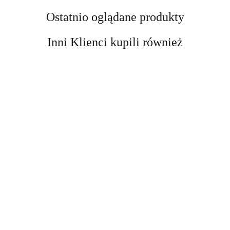
Ostatnio oglądane produkty
Inni Klienci kupili również
Kobyłka
Kobyłka
podnośnik
Podnośnik
DRAPAK
Podpora
Podpora
motocyklowy
Nożycowy
DLA KOTA
Warsztatowa
Warsztatowa
platforma
cena
cena
Mobilny 250
cena
XXL DUŻY
12 ton
12 ton
cena widoczn
podnośnik
cena widoczna
widoczna po
widoczna po
kg Regulacja
widoczna po
255cm
kobyłka
kobyłka
po
hydrauliczny
po
zalogowaniu
zalogowaniu
11-48 cm
zalogowaniu
WIEŻA
regulowana
regulowana
zalogowaniu
464 kg
zalogowaniu
Samochodow
HAMAK
74-122 cm
74-122 cm
stabilny
Stalowy
TUBA
stalowa 12t
stalowa 12t
DOMEK