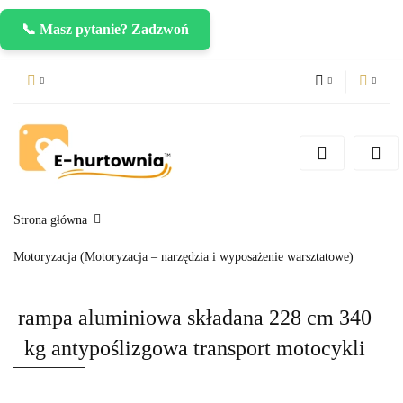
📞 Masz pytanie? Zadzwoń
PLN
Zaloguj się
Zarejestruj się
CZK
Dodaj zgłoszenie
EUR
Strona główna
Motoryzacja (Motoryzacja – narzędzia i wyposażenie warsztatowe)
rampa aluminiowa składana 228 cm 340
kg antypoślizgowa transport motocykli