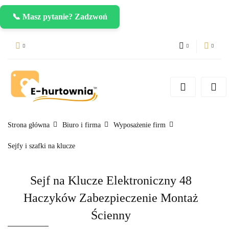
📞 Masz pytanie? Zadzwoń
PLN
Zaloguj się
Zarejestruj się
CZK
Dodaj zgłoszenie
EUR
Strona główna
Biuro i firma
Wyposażenie firm
Sejfy i szafki na klucze
Sejf na Klucze Elektroniczny 48
Haczyków Zabezpieczenie Montaż
Ścienny