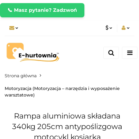
📞 Masz pytanie? Zadzwoń
PLN
Zaloguj się
Zarejestruj się
CZK
Dodaj zgłoszenie
EUR
Strona główna
Motoryzacja (Motoryzacja – narzędzia i wyposażenie
warsztatowe)
Rampa aluminiowa składana
340kg 205cm antypoślizgowa
motocykl kosiarka