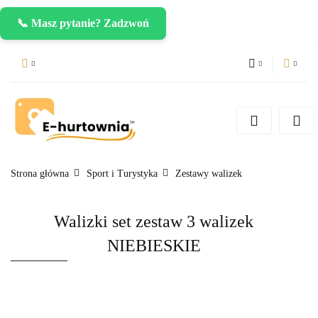
📞 Masz pytanie? Zadzwoń
PLN
Zaloguj się
Zarejestruj się
CZK
Dodaj zgłoszenie
EUR
Strona główna
Sport i Turystyka
Zestawy walizek
Walizki set zestaw 3 walizek
NIEBIESKIE