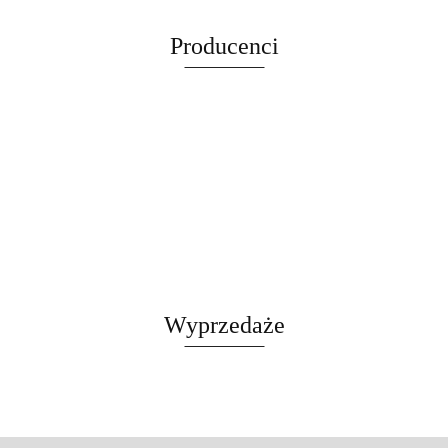
TUBA
stalowa 12t
stalowa 12t
DOMEK
Producenci
LEGOWISKO
CZARNY
Wyprzedaże