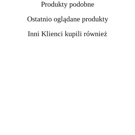
Produkty podobne
Ostatnio oglądane produkty
Inni Klienci kupili również
Kobyłka
Kobyłka
podnośnik
Podnośnik
DRAPAK
Podpora
Podpora
motocyklowy
Nożycowy
DLA KOTA
Warsztatowa
Warsztatowa
platforma
cena
cena
Mobilny 250
cena
XXL DUŻY
12 ton
12 ton
cena widoczn
podnośnik
cena widoczna
widoczna po
widoczna po
kg Regulacja
widoczna po
255cm
kobyłka
kobyłka
po
hydrauliczny
po
zalogowaniu
zalogowaniu
11-48 cm
zalogowaniu
WIEŻA
regulowana
regulowana
zalogowaniu
464 kg
zalogowaniu
Samochodow
HAMAK
74-122 cm
74-122 cm
stabilny
Stalowy