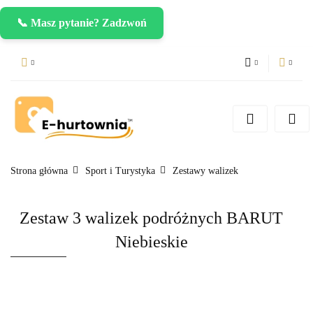
📞 Masz pytanie? Zadzwoń
PLN
Zaloguj się
Zarejestruj się
CZK
Dodaj zgłoszenie
EUR
Strona główna
Sport i Turystyka
Zestawy walizek
Zestaw 3 walizek podróżnych BARUT
Niebieskie