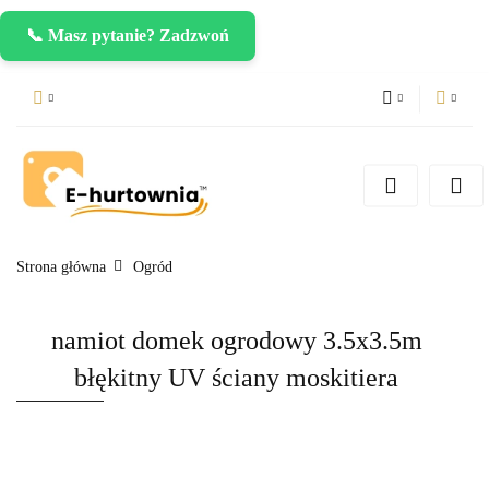
📞 Masz pytanie? Zadzwoń
PLN
Zaloguj się
Zarejestruj się
CZK
Dodaj zgłoszenie
EUR
Strona główna
Ogród
namiot domek ogrodowy 3.5x3.5m
błękitny UV ściany moskitiera