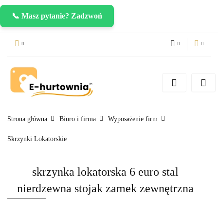
📞 Masz pytanie? Zadzwoń
PLN
Zaloguj się
Zarejestruj się
CZK
Dodaj zgłoszenie
EUR
Strona główna
Biuro i firma
Wyposażenie firm
Skrzynki Lokatorskie
skrzynka lokatorska 6 euro stal
nierdzewna stojak zamek zewnętrzna