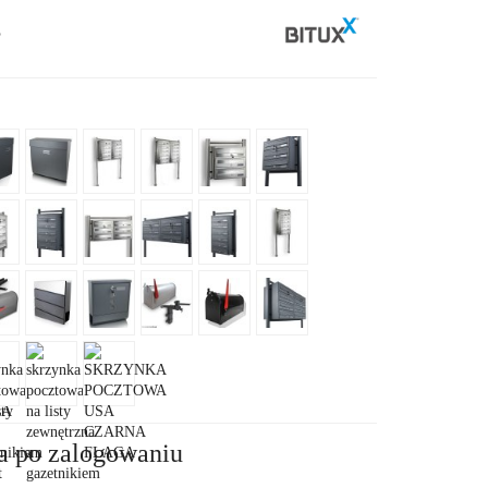
5
a po zalogowaniu