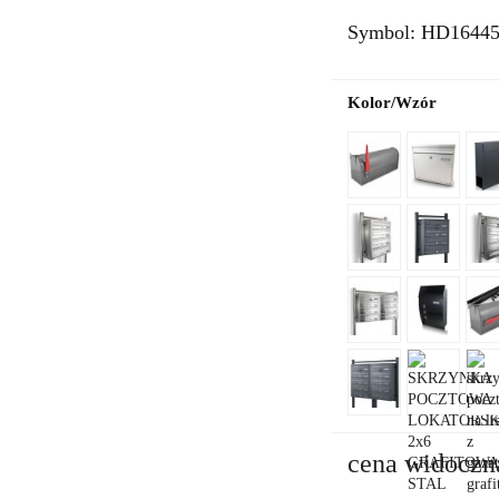
Symbol:
HD1644
Kolor/Wzór
cena widoczn