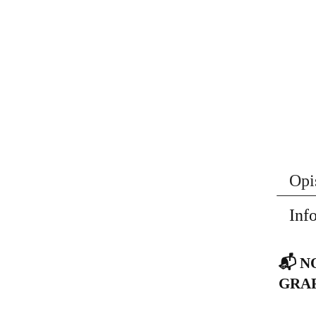
Opi
Inf
📬 N
GRA