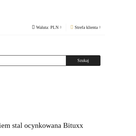
Waluta:
PLN
Strefa klienta
PLN
Zaloguj się
og
Regulamin
CZK
Zarejestruj się
EUR
Dodaj zgłoszenie
WAŻNIEJSZE INFORMACJE
AGAZYNEM
kiem stal ocynkowana Bituxx