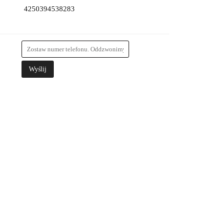
4250394538283
Wyślij