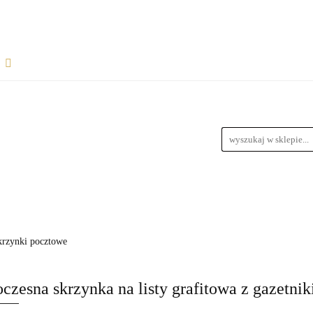
Rozpocznij współpracę
Wsparcie dla sprzedawców
informacje
Wymiary Paczek
Instrukcje do produktów
Bl
wiązania dla dropshipperów i hurtowników
ŁPRACĘ
WSPARCIE DLA SPRZEDAWCÓW
FAQ - NAJ
zedawców z magazynem
Przewodnik Doboru Ramp Najazdowych
RODUKTÓW
BLOG
REGULAMIN
DROPSHIPPING
krzynki pocztowe
URTOWNIKÓW
ROZWIĄZANIA DLA SPRZEDAWCÓW Z M
zesna skrzynka na listy grafitowa z gazetni
YCH