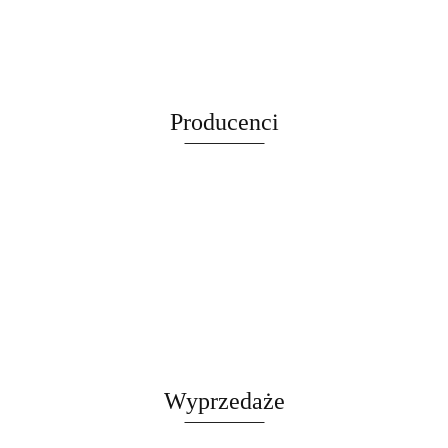
cena widoczna
widoczna po
widoczna po
kg Regulacja
widoczna po
255cm
kobyłka
kobyłka
po
hydrauliczny
po
zalogowaniu
zalogowaniu
11-48 cm
zalogowaniu
WIEŻA
regulowana
regulowana
zalogowaniu
464 kg
zalogowaniu
Samochodow
HAMAK
74-122 cm
74-122 cm
stabilny
Stalowy
TUBA
stalowa 12t
stalowa 12t
DOMEK
Producenci
LEGOWISKO
CZARNY
Wyprzedaże