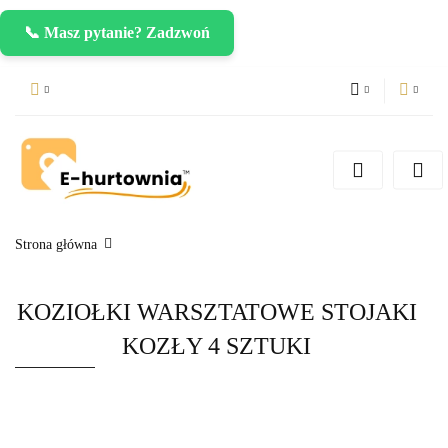
📞 Masz pytanie? Zadzwoń
PLN
Zaloguj się
Zarejestruj się
CZK
Dodaj zgłoszenie
EUR
Strona główna
KOZIOŁKI WARSZTATOWE STOJAKI
KOZŁY 4 SZTUKI