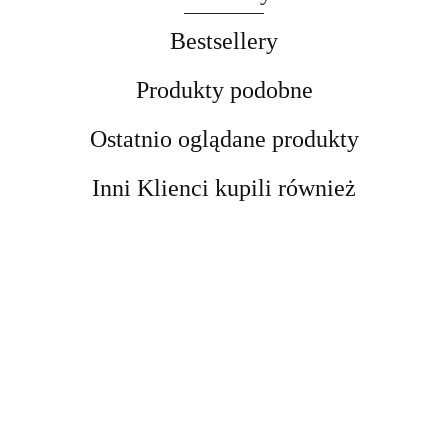
Bestsellery
Produkty podobne
Ostatnio oglądane produkty
Inni Klienci kupili również
Kobyłka
Kobyłka
podnośnik
Podnośnik
DRAPAK
Podpora
Podpora
motocyklowy
Nożycowy
DLA KOTA
Warsztatowa
Warsztatowa
platforma
cena
cena
Mobilny 250
cena
XXL DUŻY
12 ton
12 ton
cena widoczn
podnośnik