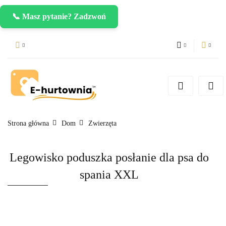
📞 Masz pytanie? Zadzwoń
PLN
Zaloguj się
Zarejestruj się
CZK
Dodaj zgłoszenie
EUR
Strona główna
Dom
Zwierzęta
Legowisko poduszka posłanie dla psa do
spania XXL