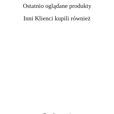
Ostatnio oglądane produkty
Inni Klienci kupili również
Kobyłka
Kobyłka
podnośnik
Podnośnik
DRAPAK
Podpora
Podpora
motocyklowy
Nożycowy
DLA KOTA
Warsztatowa
Warsztatowa
platforma
cena
cena
Mobilny 250
cena
XXL DUŻY
12 ton
12 ton
cena widoczn
podnośnik
cena widoczna
widoczna po
widoczna po
kg Regulacja
widoczna po
255cm
kobyłka
kobyłka
po
hydrauliczny
po
zalogowaniu
zalogowaniu
11-48 cm
zalogowaniu
WIEŻA
regulowana
regulowana
zalogowaniu
464 kg
zalogowaniu
Samochodow
HAMAK
74-122 cm
74-122 cm
stabilny
Stalowy
TUBA
stalowa 12t
stalowa 12t
DOMEK