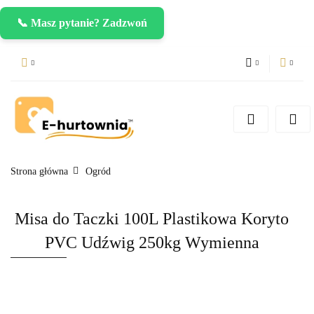
📞 Masz pytanie? Zadzwoń
PLN
Zaloguj się
Zarejestruj się
CZK
Dodaj zgłoszenie
EUR
Strona główna
Ogród
Misa do Taczki 100L Plastikowa Koryto
PVC Udźwig 250kg Wymienna