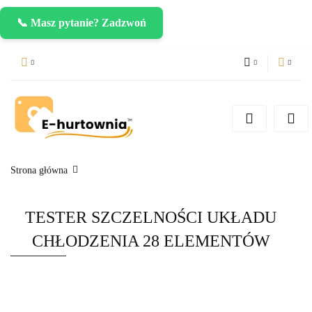
📞 Masz pytanie? Zadzwoń
PLN
Zaloguj się
Zarejestruj się
CZK
Dodaj zgłoszenie
EUR
Strona główna
TESTER SZCZELNOŚCI UKŁADU
CHŁODZENIA 28 ELEMENTÓW