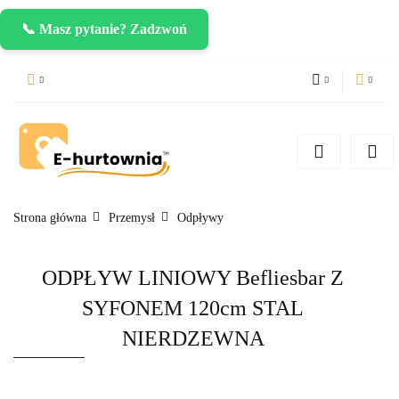
📞 Masz pytanie? Zadzwoń
PLN
Zaloguj się
Zarejestruj się
CZK
Dodaj zgłoszenie
EUR
Strona główna
Przemysł
Odpływy
ODPŁYW LINIOWY Befliesbar Z
SYFONEM 120cm STAL
NIERDZEWNA