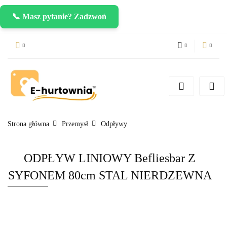
📞 Masz pytanie? Zadzwoń
PLN
Zaloguj się
Zarejestruj się
CZK
Dodaj zgłoszenie
EUR
Strona główna
Przemysł
Odpływy
ODPŁYW LINIOWY Befliesbar Z
SYFONEM 80cm STAL NIERDZEWNA