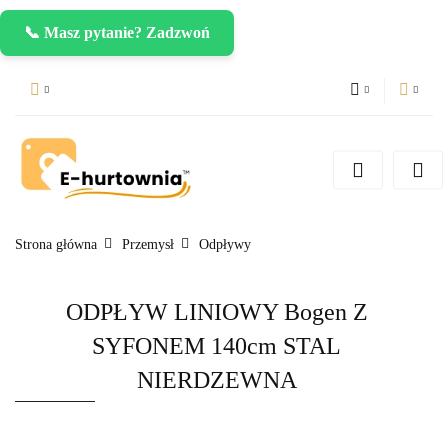
📞 Masz pytanie? Zadzwoń
PLN
Zaloguj się
Zarejestruj się
CZK
Dodaj zgłoszenie
EUR
Strona główna
Przemysł
Odpływy
ODPŁYW LINIOWY Bogen Z
SYFONEM 140cm STAL
NIERDZEWNA