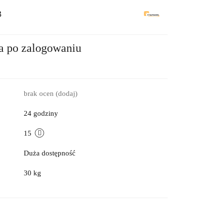
3
a po zalogowaniu
brak ocen
(dodaj)
24 godziny
15
Duża dostępność
30 kg