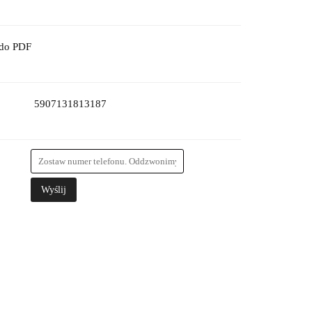
 do PDF
5907131813187
Wyślij