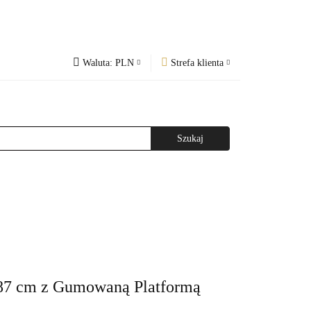
Waluta:
PLN
Strefa klienta
PLN
Zaloguj się
og
Regulamin
CZK
Zarejestruj się
EUR
Dodaj zgłoszenie
WAŻNIEJSZE INFORMACJE
AGAZYNEM
87 cm z Gumowaną Platformą