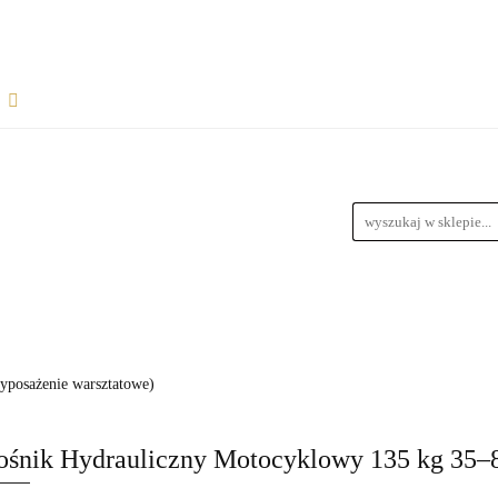
Rozpocznij współpracę
Wsparcie dla sprzedawców
informacje
Wymiary Paczek
Instrukcje do produktów
Bl
wiązania dla dropshipperów i hurtowników
ŁPRACĘ
WSPARCIE DLA SPRZEDAWCÓW
FAQ - NAJ
zedawców z magazynem
Przewodnik Doboru Ramp Najazdowych
RODUKTÓW
BLOG
REGULAMIN
DROPSHIPPING
wyposażenie warsztatowe)
URTOWNIKÓW
ROZWIĄZANIA DLA SPRZEDAWCÓW Z M
ośnik Hydrauliczny Motocyklowy 135 kg 35–
YCH