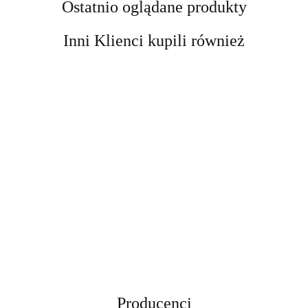
Ostatnio oglądane produkty
Inni Klienci kupili również
Kobyłka
Kobyłka
podnośnik
Podnośnik
DRAPAK
Podpora
Podpora
motocyklowy
Nożycowy
DLA KOTA
Warsztatowa
Warsztatowa
platforma
cena
cena
Mobilny 250
cena
XXL DUŻY
12 ton
12 ton
cena widoczn
podnośnik
cena widoczna
widoczna po
widoczna po
kg Regulacja
widoczna po
255cm
kobyłka
kobyłka
po
hydrauliczny
po
zalogowaniu
zalogowaniu
11-48 cm
zalogowaniu
WIEŻA
regulowana
regulowana
zalogowaniu
464 kg
zalogowaniu
Samochodow
HAMAK
74-122 cm
74-122 cm
stabilny
Stalowy
TUBA
stalowa 12t
stalowa 12t
DOMEK
Producenci
LEGOWISKO