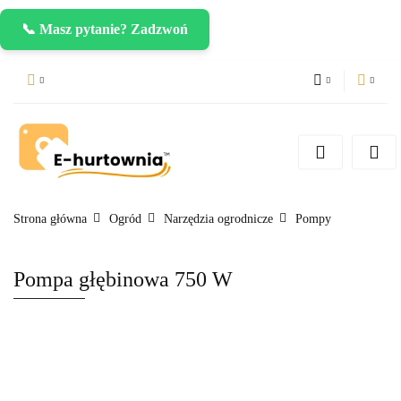
📞 Masz pytanie? Zadzwoń
PLN
Zaloguj się
Zarejestruj się
CZK
Dodaj zgłoszenie
EUR
Strona główna
Ogród
Narzędzia ogrodnicze
Pompy
Pompa głębinowa 750 W