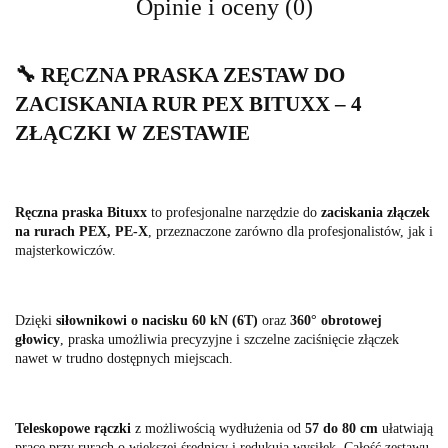
Opinie i oceny (0)
🔧 RĘCZNA PRASKA ZESTAW DO
ZACISKANIA RUR PEX BITUXX – 4
ZŁĄCZKI W ZESTAWIE
Ręczna praska Bituxx
to profesjonalne narzędzie do
zaciskania złączek
na rurach PEX, PE-X
, przeznaczone zarówno dla profesjonalistów, jak i
majsterkowiczów.
Dzięki
siłownikowi o nacisku 60 kN (6T)
oraz
360° obrotowej
głowicy
, praska umożliwia precyzyjne i szczelne zaciśnięcie złączek
nawet w trudno dostępnych miejscach.
Teleskopowe rączki
z możliwością wydłużenia od
57 do 80 cm
ułatwiają
pracę przy rurach o większej średnicy i redukują wysiłek. Całość zestawu