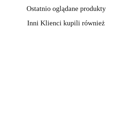
Ostatnio oglądane produkty
Inni Klienci kupili również
Kobyłka
Kobyłka
podnośnik
Podnośnik
DRAPAK
Podpora
Podpora
motocyklowy
Nożycowy
DLA KOTA
Warsztatowa
Warsztatowa
platforma
cena
cena
Mobilny 250
cena
XXL DUŻY
12 ton
12 ton
cena widoczn
podnośnik
cena widoczna
widoczna po
widoczna po
kg Regulacja
widoczna po
255cm
kobyłka
kobyłka
po
hydrauliczny
po
zalogowaniu
zalogowaniu
11-48 cm
zalogowaniu
WIEŻA
regulowana
regulowana
zalogowaniu
464 kg
zalogowaniu
Samochodow
HAMAK
74-122 cm
74-122 cm
stabilny
Stalowy
TUBA
stalowa 12t
stalowa 12t
DOMEK