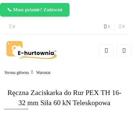
📞 Masz pytanie? Zadzwoń
PLN
Zaloguj się
Zarejestruj się
CZK
Dodaj zgłoszenie
EUR
Strona główna
Warsztat
Ręczna Zaciskarka do Rur PEX TH 16-
32 mm Siła 60 kN Teleskopowa