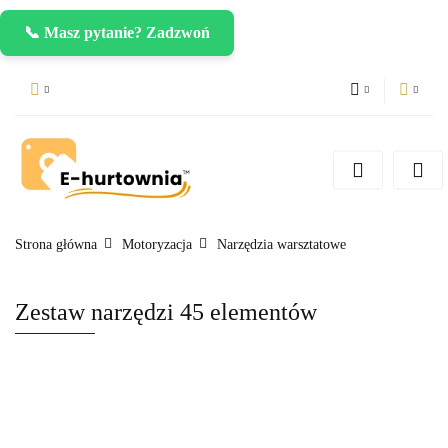
📞 Masz pytanie? Zadzwoń
PLN
Zaloguj się
Zarejestruj się
CZK
Dodaj zgłoszenie
EUR
Strona główna
Motoryzacja
Narzędzia warsztatowe
Zestaw narzędzi 45 elementów