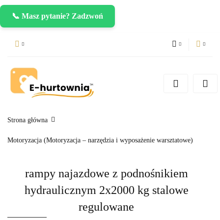
📞 Masz pytanie? Zadzwoń
PLN
Zaloguj się
Zarejestruj się
CZK
Dodaj zgłoszenie
EUR
Strona główna
Motoryzacja (Motoryzacja – narzędzia i wyposażenie warsztatowe)
rampy najazdowe z podnośnikiem
hydraulicznym 2x2000 kg stalowe
regulowane