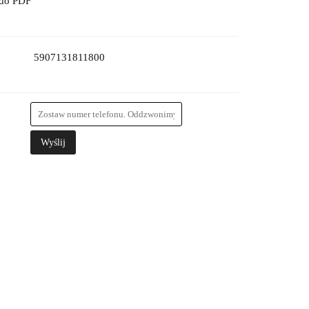
 do PDF
5907131811800
Wyślij