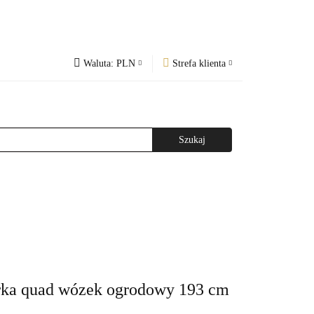
Waluta:
PLN
Strefa klienta
PLN
Zaloguj się
og
Regulamin
CZK
Zarejestruj się
EUR
Dodaj zgłoszenie
WAŻNIEJSZE INFORMACJE
AGAZYNEM
rka quad wózek ogrodowy 193 cm