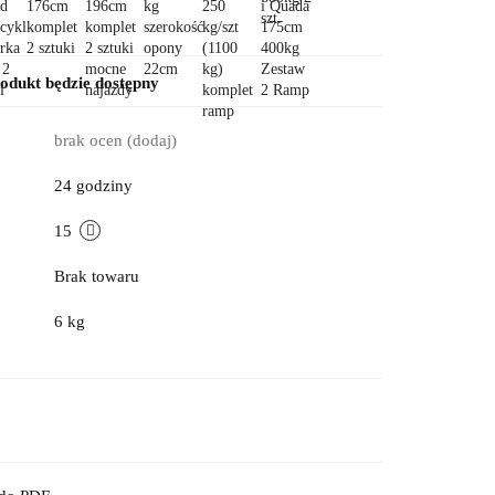
dukt będzie dostępny
brak ocen
(dodaj)
24 godziny
15
Brak towaru
6 kg