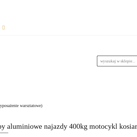
Rozpocznij współpracę
Wsparcie dla sprzedawców
informacje
Wymiary Paczek
Instrukcje do produktów
Bl
wiązania dla dropshipperów i hurtowników
ŁPRACĘ
WSPARCIE DLA SPRZEDAWCÓW
FAQ - NAJ
zedawców z magazynem
Przewodnik Doboru Ramp Najazdowych
RODUKTÓW
BLOG
REGULAMIN
DROPSHIPPING
wyposażenie warsztatowe)
URTOWNIKÓW
ROZWIĄZANIA DLA SPRZEDAWCÓW Z M
y aluminiowe najazdy 400kg motocykl kosia
YCH