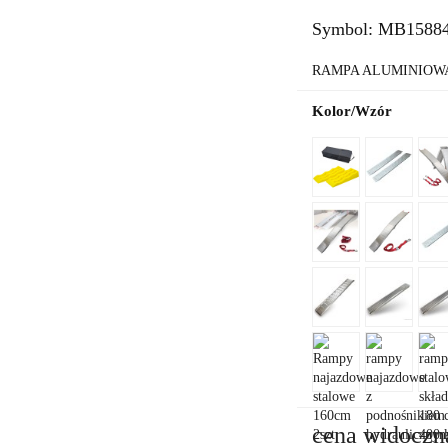
Symbol:
MB1588
RAMPA ALUMINIOWA 
Kolor/Wzór
cena widoczn