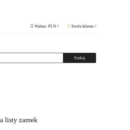
Waluta:
PLN
Strefa klienta
PLN
Zaloguj się
og
Regulamin
CZK
Zarejestruj się
EUR
Dodaj zgłoszenie
WAŻNIEJSZE INFORMACJE
AGAZYNEM
na listy zamek