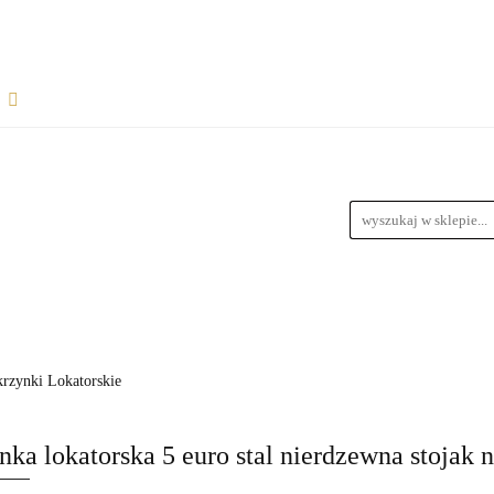
Rozpocznij współpracę
Wsparcie dla sprzedawców
informacje
Wymiary Paczek
Instrukcje do produktów
Bl
wiązania dla dropshipperów i hurtowników
ŁPRACĘ
WSPARCIE DLA SPRZEDAWCÓW
FAQ - NAJ
zedawców z magazynem
Przewodnik Doboru Ramp Najazdowych
RODUKTÓW
BLOG
REGULAMIN
DROPSHIPPING
krzynki Lokatorskie
URTOWNIKÓW
ROZWIĄZANIA DLA SPRZEDAWCÓW Z M
nka lokatorska 5 euro stal nierdzewna stojak 
YCH