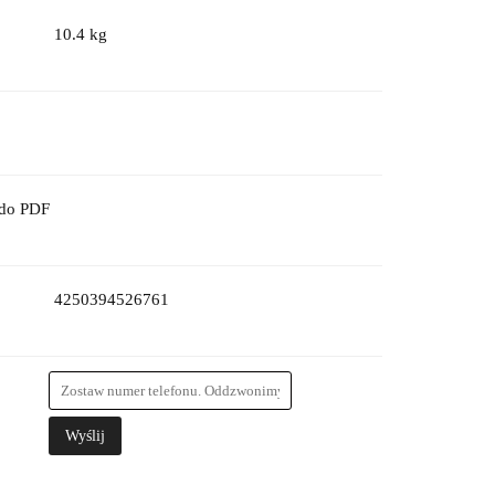
10.4 kg
 do PDF
4250394526761
Wyślij