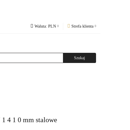
Waluta:
PLN
Strefa klienta
PLN
Zaloguj się
og
Regulamin
CZK
Zarejestruj się
EUR
Dodaj zgłoszenie
WAŻNIEJSZE INFORMACJE
AGAZYNEM
7 1 4 1 0 mm stalowe