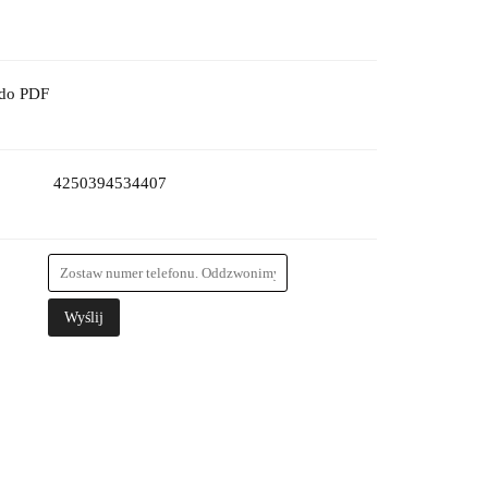
 do PDF
4250394534407
Wyślij