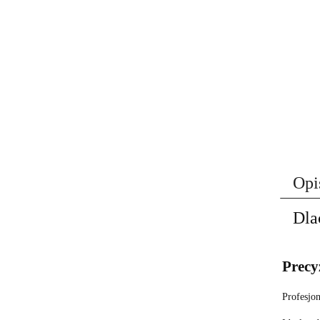
Opi
Dla
Precy
Profesjo