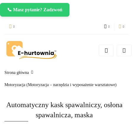
📞 Masz pytanie? Zadzwoń
PLN
Zaloguj się
Zarejestruj się
CZK
Dodaj zgłoszenie
EUR
Strona główna
Motoryzacja (Motoryzacja – narzędzia i wyposażenie warsztatowe)
Automatyczny kask spawalniczy, osłona
spawalnicza, maska