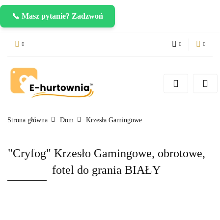
📞 Masz pytanie? Zadzwoń
PLN
Zaloguj się
Zarejestruj się
CZK
Dodaj zgłoszenie
EUR
Strona główna
Dom
Krzesła Gamingowe
"Cryfog" Krzesło Gamingowe, obrotowe,
fotel do grania BIAŁY