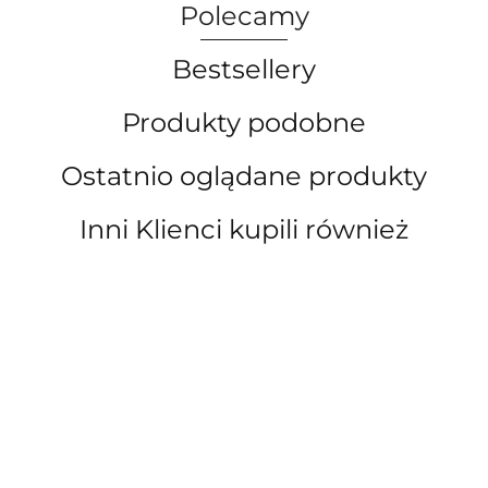
Polecamy
Bestsellery
Produkty podobne
Ostatnio oglądane produkty
Inni Klienci kupili również
DRAPAK
Kobyłka
Kobyłka
podnośnik
P
DLA KOTA
Podpora
Podpora