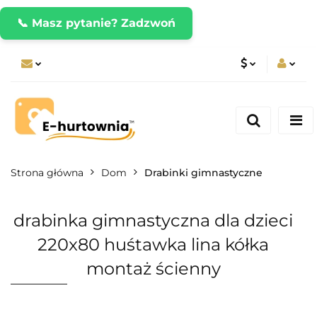
📞 Masz pytanie? Zadzwoń
PLN
Zaloguj się
Zarejestruj się
CZK
Dodaj zgłoszenie
EUR
Strona główna
Dom
Drabinki gimnastyczne
drabinka gimnastyczna dla dzieci
220x80 huśtawka lina kółka
montaż ścienny