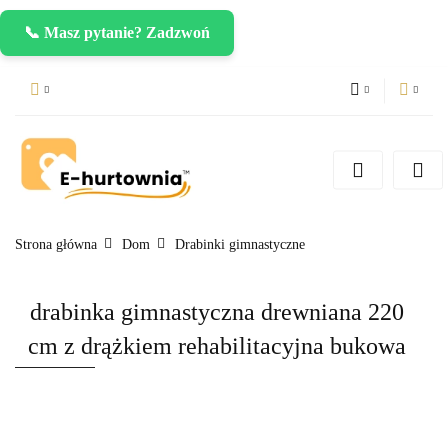
📞 Masz pytanie? Zadzwoń
PLN
Zaloguj się
Zarejestruj się
CZK
Dodaj zgłoszenie
EUR
Strona główna
Dom
Drabinki gimnastyczne
drabinka gimnastyczna drewniana 220
cm z drążkiem rehabilitacyjna bukowa