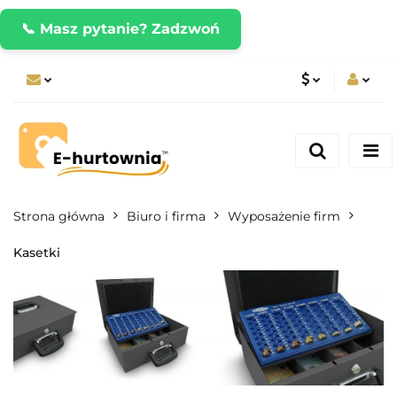
📞 Masz pytanie? Zadzwoń
PLN
Zaloguj się
Zarejestruj się
CZK
Dodaj zgłoszenie
EUR
Strona główna
Biuro i firma
Wyposażenie firm
Kasetki