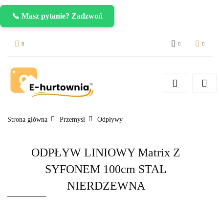
📞 Masz pytanie? Zadzwoń
PLN
Zaloguj się
Zarejestruj się
CZK
Dodaj zgłoszenie
EUR
Strona główna
Przemysł
Odpływy
ODPŁYW LINIOWY Matrix Z
SYFONEM 100cm STAL
NIERDZEWNA