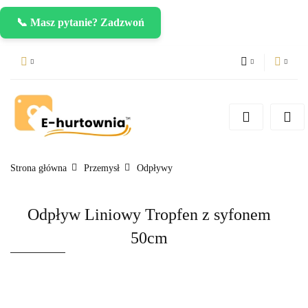
📞 Masz pytanie? Zadzwoń
PLN
Zaloguj się
Zarejestruj się
CZK
Dodaj zgłoszenie
EUR
Strona główna
Przemysł
Odpływy
Odpływ Liniowy Tropfen z syfonem
50cm